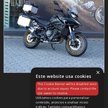
×
Este website usa cookies
SRT 900SX
This Cookie Banner will be disabled soon
8 990,00 €
due to account issues. Please contact the
site owner to resolve.
Utilizamos cookies para personalizar
conteúdo, anúncios e analisar nosso
tráfego. Também compartilhamos