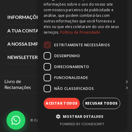
informações sobre o uso do nosso site
com nossos parceiros de publicidade e
análise, que podem combiná-las com
expand_more
INFORMAÇÕES DE LOJA
outras informações que você forneceu a
eles ou que eles coletaram do uso de seus
expand_more
A TUA CONTA
serviços.
Política de Privacidade
expand_more
A NOSSA EMPRESA
ESTRITAMENTE NECESSÁRIOS
DESEMPENHO
expand_more
NEWSLETTER
DIRECIONAMENTO
FUNCIONALIDADE
Livro de
Intermediários de
Reclamações
Crédito
NÃO CLASSIFICADOS
ACEITAR TODOS
RECUSAR TODOS
MOSTRAR DETALHES
© Copyright 2025
Motocar.
All rights reserved
POWERED BY COOKIESCRIPT