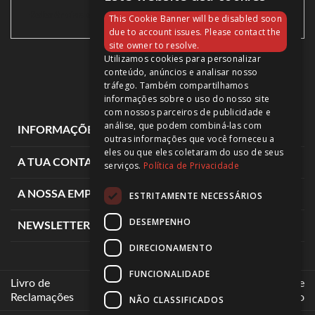
Referências específicas
This Cookie Banner will be disabled soon
due to account issues. Please contact the
site owner to resolve.
Utilizamos cookies para personalizar
conteúdo, anúncios e analisar nosso
tráfego. Também compartilhamos
informações sobre o uso do nosso site
com nossos parceiros de publicidade e
análise, que podem combiná-las com
expand_more
INFORMAÇÕES DE LOJA
outras informações que você forneceu a
eles ou que eles coletaram do uso de seus
expand_more
A TUA CONTA
serviços.
Política de Privacidade
expand_more
A NOSSA EMPRESA
ESTRITAMENTE NECESSÁRIOS
DESEMPENHO
expand_more
NEWSLETTER
DIRECIONAMENTO
FUNCIONALIDADE
Livro de
Intermediários de
Reclamações
Crédito
NÃO CLASSIFICADOS