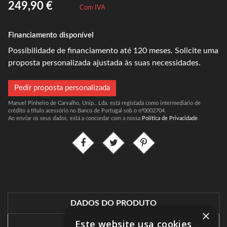
249,90 €
Com IVA
Financiamento disponível
Possibilidade de financiamento até 120 meses. Solicite uma
proposta personalizada ajustada às suas necessidades.
Pedir proposta personalizada
Manuel Pinheiro de Carvalho, Unip., Lda. está registada como intermediário de
crédito a título acessório no Banco de Portugal sob o nº0002704.
Ao enviar os seus dados, está a concordar com a nossa
Política de Privacidade
.
DADOS DO PRODUTO
×
Este website usa cookies