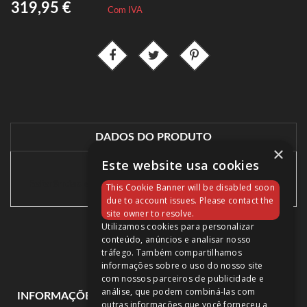
319,95 €
Com IVA
DADOS DO PRODUTO
×
Este website usa cookies
Referências específicas
This Cookie Banner will be disabled soon
due to account issues. Please contact the
site owner to resolve.
Utilizamos cookies para personalizar
conteúdo, anúncios e analisar nosso
tráfego. Também compartilhamos
informações sobre o uso do nosso site
com nossos parceiros de publicidade e
análise, que podem combiná-las com
expand_more
INFORMAÇÕES DE LOJA
outras informações que você forneceu a