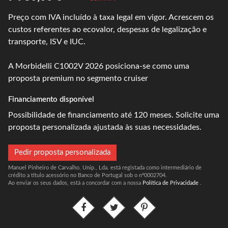
Preço com IVA incluído à taxa legal em vigor. Acrescem os
custos referentes ao ecovalor, despesas de legalização e
transporte, ISV e IUC.
A Morbidelli C1002V 2026 posiciona-se como uma
proposta premium no segmento cruiser
Financiamento disponível
Possibilidade de financiamento até 120 meses. Solicite uma
proposta personalizada ajustada às suas necessidades.
Pedir proposta personalizada
Manuel Pinheiro de Carvalho, Unip., Lda. está registada como intermediário de
crédito a título acessório no Banco de Portugal sob o nº0002704.
Ao enviar os seus dados, está a concordar com a nossa
Política de Privacidade
.