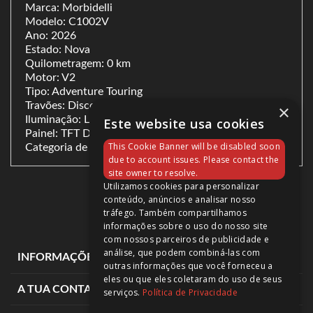
Marca: Morbidelli
Modelo: C1002V
Ano: 2026
Estado: Nova
Quilometragem: 0 km
Motor: V2
Tipo: Adventure Touring
Travões: Disco com ABS
×
Iluminação: LED
Este website usa cookies
Painel: TFT Digital
This Cookie Banner will be disabled soon
Categoria de carta: A
due to account issues. Please contact the
site owner to resolve.
Utilizamos cookies para personalizar
conteúdo, anúncios e analisar nosso
tráfego. Também compartilhamos
informações sobre o uso do nosso site
com nossos parceiros de publicidade e
análise, que podem combiná-las com
expand_more
INFORMAÇÕES DE LOJA
outras informações que você forneceu a
eles ou que eles coletaram do uso de seus
expand_more
A TUA CONTA
serviços.
Política de Privacidade