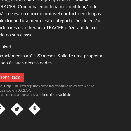
a TRACER. Com uma emocionante combinação de
ário elevado com um notável conforto em longas
olucionou totalmente esta categoria. Desde então,
ndutores escolheram a TRACER e fizeram dela o
o na sua classe.
onível
inanciamento até 120 meses. Solicite uma proposta
tada às suas necessidades.
rsonalizada
, Unip., Lda. está registada como intermediário de crédito a título
ugal sob o nº0002704.
stá a concordar com a nossa
Política de Privacidade
.