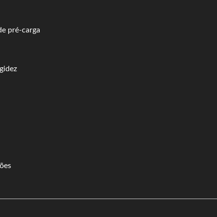
de pré-carga
igidez
tões