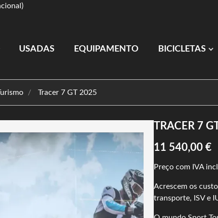
cional)
USADAS
EQUIPAMENTO
BICICLETAS
Turismo
Tracer 7 GT 2025
TRACER 7 G
11 540,00 €
Preço com IVA inclu
Acrescem os custos
transporte, ISV e I
O mundo Sport To