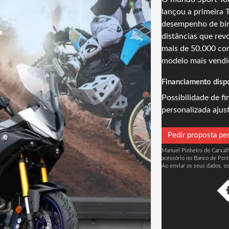
lançou a primeir
desempenho de bin
distâncias que rev
mais de 50.000 co
modelo mais vendid
Financiamento disp
Possibilidade de f
personalizada ajus
Pedir proposta pe
Manuel Pinheiro de Carvalho
acessório no Banco de Port
Ao enviar os seus dados, e
PARTILHAR