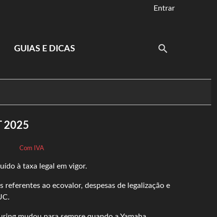
Entrar
GUIAS E DICAS
T 2025
Com IVA
ído à taxa legal em vigor.
 referentes ao ecovalor, despesas de legalização e
UC.
uring mudou para sempre quando a Yamaha