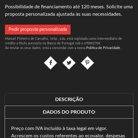
Possibilidade de financiamento até 120 meses. Solicite uma
proposta personalizada ajustada às suas necessidades.
Pedir proposta personalizada
Manuel Pinheiro de Carvalho, Unip., Lda. está registada como intermediário de
crédito a título acessório no Banco de Portugal sob o nº0002704.
Ao enviar os seus dados, está a concordar com a nossa
Política de Privacidade
.
DESCRIÇÃO
DADOS DO PRODUTO
Preço com IVA incluído à taxa legal em vigor.
Acrescem os custos referentes ao ecovalor, despesas