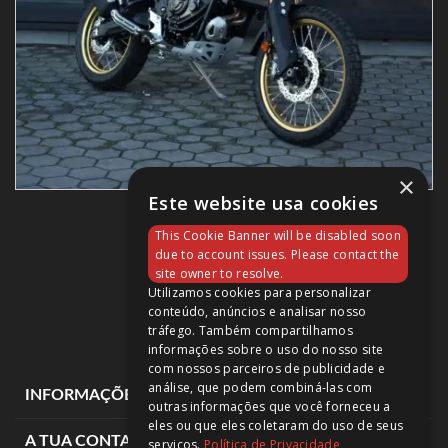
×
Este website usa cookies
TÉNÉRÉ 700 EXTREME
This Cookie Banner will be disabled soon
12 150,00 €
due to account issues. Please contact the
site owner to resolve.
Utilizamos cookies para personalizar
conteúdo, anúncios e analisar nosso
tráfego. Também compartilhamos
informações sobre o uso do nosso site
com nossos parceiros de publicidade e
análise, que podem combiná-las com
expand_more
INFORMAÇÕES DE LOJA
outras informações que você forneceu a
eles ou que eles coletaram do uso de seus
expand_more
A TUA CONTA
serviços.
Política de Privacidade