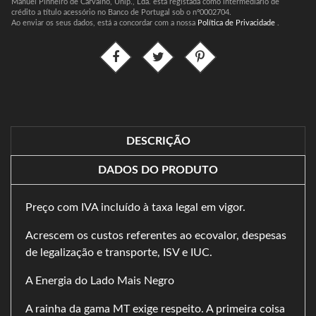
Manuel Pinheiro de Carvalho, Unip., Lda. está registada como intermediário de
crédito a título acessório no Banco de Portugal sob o nº0002704.
Ao enviar os seus dados, está a concordar com a nossa
Política de Privacidade
.
DESCRIÇÃO
DADOS DO PRODUTO
Preço com IVA incluído à taxa legal em vigor.
Acrescem os custos referentes ao ecovalor, despesas
de legalização e transporte, ISV e IUC.
A Energia do Lado Mais Negro
A rainha da gama MT exige respeito. A primeira coisa