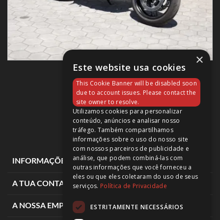
×
Este website usa cookies
MT-09 2025
This Cookie Banner will be disabled soon
11 200,00 €
due to account issues. Please contact the
site owner to resolve.
Utilizamos cookies para personalizar
conteúdo, anúncios e analisar nosso
tráfego. Também compartilhamos
informações sobre o uso do nosso site
com nossos parceiros de publicidade e
análise, que podem combiná-las com
expand_more
INFORMAÇÕES DE LOJA
outras informações que você forneceu a
eles ou que eles coletaram do uso de seus
expand_more
A TUA CONTA
serviços.
Política de Privacidade
expand_more
A NOSSA EMPRESA
ESTRITAMENTE NECESSÁRIOS