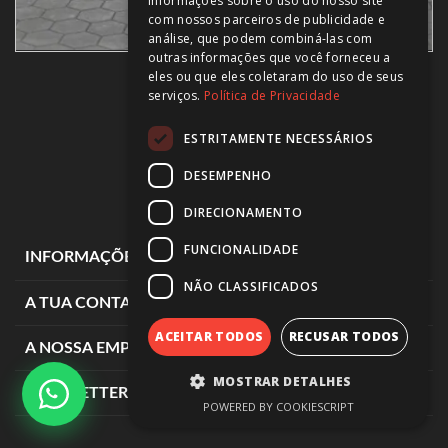
informações sobre o uso do nosso site
com nossos parceiros de publicidade e
análise, que podem combiná-las com
outras informações que você forneceu a
eles ou que eles coletaram do uso de seus
R125 70º ANIVERSÁRIO
serviços.
Política de Privacidade
5 900,00 €
ESTRITAMENTE NECESSÁRIOS
DESEMPENHO
DIRECIONAMENTO
FUNCIONALIDADE
expand_more
INFORMAÇÕES DE LOJA
NÃO CLASSIFICADOS
expand_more
A TUA CONTA
ACEITAR TODOS
RECUSAR TODOS
expand_more
A NOSSA EMPRESA
MOSTRAR DETALHES
expand_more
NEWSLETTER
POWERED BY COOKIESCRIPT