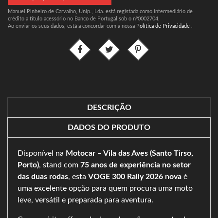
Manuel Pinheiro de Carvalho, Unip., Lda. está registada como intermediário de
crédito a título acessório no Banco de Portugal sob o nº0002704.
Ao enviar os seus dados, está a concordar com a nossa
Política de Privacidade
.
DESCRIÇÃO
DADOS DO PRODUTO
Disponível na
Motocar – Vila das Aves (Santo Tirso,
Porto)
, stand com
75 anos de experiência no setor
das duas rodas
, esta
VOGE 300 Rally 2026 nova
é
uma excelente opção para quem procura uma moto
leve, versátil e preparada para aventura.