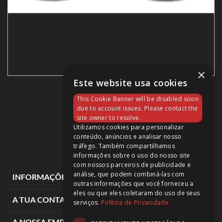
×
Este website usa cookies
BH LYNX RACE
This Cookie Banner will be disabled soon
3 399,90 €
due to account issues. Please contact the
site owner to resolve.
Utilizamos cookies para personalizar
conteúdo, anúncios e analisar nosso
tráfego. Também compartilhamos
informações sobre o uso do nosso site
com nossos parceiros de publicidade e
análise, que podem combiná-las com
expand_more
INFORMAÇÕES DE LOJA
outras informações que você forneceu a
eles ou que eles coletaram do uso de seus
expand_more
A TUA CONTA
serviços.
Política de Privacidade