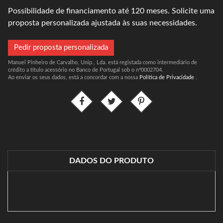
Possibilidade de financiamento até 120 meses. Solicite uma
proposta personalizada ajustada às suas necessidades.
Pedir proposta personalizada
Manuel Pinheiro de Carvalho, Unip., Lda. está registada como intermediário de
crédito a título acessório no Banco de Portugal sob o nº0002704.
Ao enviar os seus dados, está a concordar com a nossa
Política de Privacidade
.
DADOS DO PRODUTO
Referências específicas