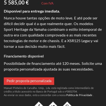
5 585,00 €
Com IVA
Disponível para entrega imediata.
Nunca houve tantas opções de moto leve. E até pode ser
difícil decidir qual é a que realmente quer. Os modelos
Sport Heritage da Yamaha combinam o estilo intemporal de
outra era com qualidade comprovada e as mais recentes
tecnologias de motor e de chassis. E a XSR125 Legacy vai
tornar a sua decisão muito mais fácil.
Financiamento disponível
Possibilidade de financiamento até 120 meses. Solicite uma
proposta personalizada ajustada às suas necessidades.
Pedir proposta personalizada
Manuel Pinheiro de Carvalho, Unip., Lda. está registada como intermediário de
crédito a título acessório no Banco de Portugal sob o nº0002704.
Ao enviar os seus dados, está a concordar com a nossa
Política de Privacidade
.