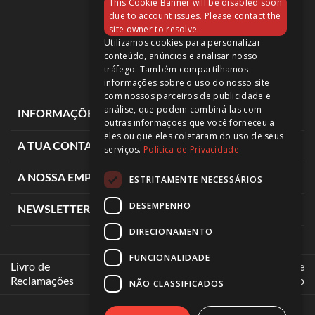
This Cookie Banner will be disabled soon
11 595,00 €
due to account issues. Please contact the
site owner to resolve.
Utilizamos cookies para personalizar
conteúdo, anúncios e analisar nosso
tráfego. Também compartilhamos
informações sobre o uso do nosso site
com nossos parceiros de publicidade e
análise, que podem combiná-las com
expand_more
INFORMAÇÕES DE LOJA
outras informações que você forneceu a
eles ou que eles coletaram do uso de seus
expand_more
A TUA CONTA
serviços.
Política de Privacidade
expand_more
A NOSSA EMPRESA
ESTRITAMENTE NECESSÁRIOS
DESEMPENHO
expand_more
NEWSLETTER
DIRECIONAMENTO
FUNCIONALIDADE
Livro de
Intermediários de
Reclamações
Crédito
NÃO CLASSIFICADOS