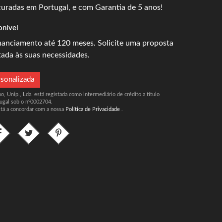
uradas em Portugal, e com Garantia de 5 anos!
onível
inanciamento até 120 meses. Solicite uma proposta
tada às suas necessidades.
rsonalizada
, Unip., Lda. está registada como intermediário de crédito a título
ugal sob o nº0002704.
stá a concordar com a nossa
Política de Privacidade
.