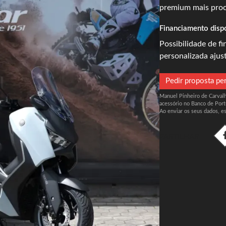
premium mais proc
Financiamento disp
Possibilidade de f
personalizada ajus
Pedir proposta pe
Manuel Pinheiro de Carvalho
acessório no Banco de Port
Ao enviar os seus dados, e
PARTILHAR