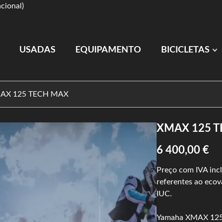
cional)
USADAS
EQUIPAMENTO
BICICLETAS
AX 125 TECH MAX
XMAX 125 
6 400,00 €
Preço com IVA incl
referentes ao ecova
IUC.
Yamaha XMAX 125 