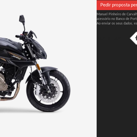
Pedir proposta pe
Manuel Pinheiro de Carvalho
acessório no Banco de Port
Ao enviar os seus dados, e
PARTILHAR