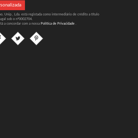
rsonalizada
, Unip., Lda. está registada como intermediário de crédito a título
ugal sob o nº0002704.
stá a concordar com a nossa
Política de Privacidade
.