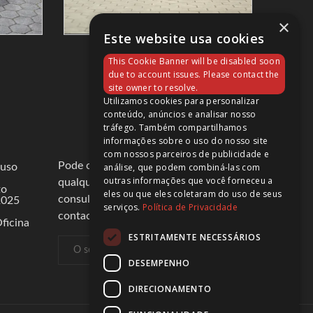
×
Este website usa cookies
SRK 125 R
This Cookie Banner will be disabled soon
3 890,00 €
due to account issues. Please contact the
site owner to resolve.
Utilizamos cookies para personalizar
conteúdo, anúncios e analisar nosso
tráfego. Também compartilhamos
informações sobre o uso do nosso site
com nossos parceiros de publicidade e
Pode cancelar a subscrição a
análise, que podem combiná-las com
 uso
outras informações que você forneceu a
qualquer momento. Para tal,
to
eles ou que eles coletaram do uso de seus
consulte a nossa informação de
2025
serviços.
Política de Privacidade
contacto na declaração legal.
ficina
ESTRITAMENTE NECESSÁRIOS
DESEMPENHO
DIRECIONAMENTO