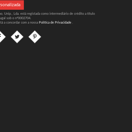
rsonalizada
, Unip., Lda. está registada como intermediário de crédito a título
ugal sob o nº0002704.
stá a concordar com a nossa
Política de Privacidade
.