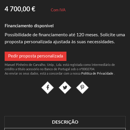
4 700,00 €
Com IVA
Financiamento disponível
Possibilidade de financiamento até 120 meses. Solicite uma
proposta personalizada ajustada às suas necessidades.
Pedir proposta personalizada
Manuel Pinheiro de Carvalho, Unip., Lda. está registada como intermediário de
crédito a título acessório no Banco de Portugal sob o nº0002704.
Ao enviar os seus dados, está a concordar com a nossa
Política de Privacidade
.
DESCRIÇÃO