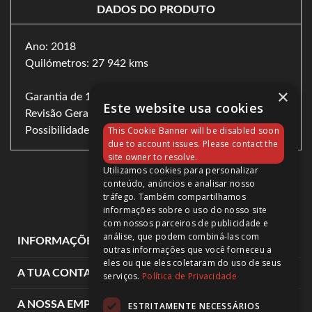
DADOS DO PRODUTO
Ano: 2018
Quilómetros: 27 942 kms
×
Garantia de 18 meses.
Este website usa cookies
Revisão Geral Efetuada.
Possibilidade de Financiamento com CPLP.
This Cookie Banner will be disabled soon
due to account issues. Please contact the
site owner to resolve.
Utilizamos cookies para personalizar
conteúdo, anúncios e analisar nosso
tráfego. Também compartilhamos
informações sobre o uso do nosso site
com nossos parceiros de publicidade e
análise, que podem combiná-las com
expand_more
INFORMAÇÕES DE LOJA
outras informações que você forneceu a
eles ou que eles coletaram do uso de seus
expand_more
A TUA CONTA
serviços.
Política de Privacidade
expand_more
A NOSSA EMPRESA
ESTRITAMENTE NECESSÁRIOS