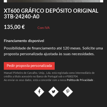
XT600 GRÁFICO DEPÓSITO ORIGINAL
3TB-24240-A0
135,00 €
Com IVA
Financiamento disponível
Possibilidade de financiamento até 120 meses. Solicite uma
proposta personalizada ajustada às suas necessidades.
Pedir proposta personalizada
Manuel Pinheiro de Carvalho, Unip., Lda. está registada como intermediário de
crédito a título acessório no Banco de Portugal sob o nº0002704.
Ao enviar os seus dados, está a concordar com a nossa
Política de Privacidade
.