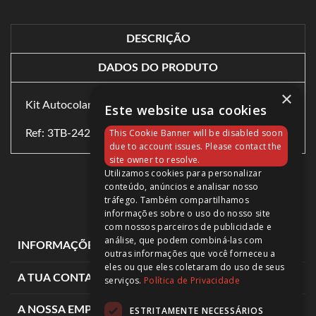
DESCRIÇÃO
DADOS DO PRODUTO
×
Kit Autocolantes Yamaha XT600E Original
Este website usa cookies
This Cookie Banner will be disabled soon
Ref: 3TB-24240-A0
due to account issues. Please contact the
site owner to resolve.
Utilizamos cookies para personalizar
conteúdo, anúncios e analisar nosso
tráfego. Também compartilhamos
informações sobre o uso do nosso site
com nossos parceiros de publicidade e
análise, que podem combiná-las com
expand_more
INFORMAÇÕES DE LOJA
outras informações que você forneceu a
eles ou que eles coletaram do uso de seus
expand_more
A TUA CONTA
serviços.
Política de Privacidade
expand_more
A NOSSA EMPRESA
ESTRITAMENTE NECESSÁRIOS