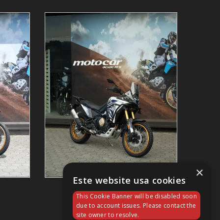
×
Este website usa cookies
DS800 RALLY
This Cookie Banner will be disabled soon
7 888,00 €
due to account issues. Please contact the
site owner to resolve.