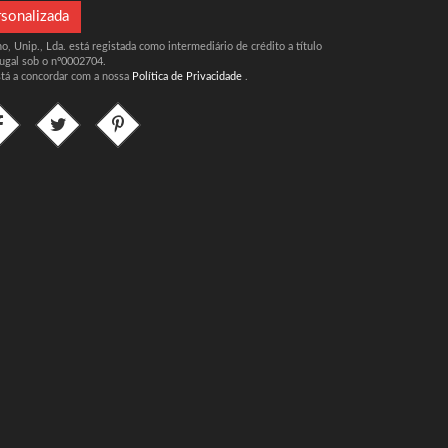
rsonalizada
, Unip., Lda. está registada como intermediário de crédito a título
ugal sob o nº0002704.
stá a concordar com a nossa
Política de Privacidade
.