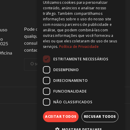
Utilizamos cookies para personalizar
conteúdo, anúncios e analisar nosso
tráfego. Também compartilhamos
informações sobre o uso do nosso site
com nossos parceiros de publicidade e
Pode cancelar a subscrição a
 uso
análise, que podem combiná-las com
outras informações que você forneceu a
qualquer momento. Para tal,
to
eles ou que eles coletaram do uso de seus
consulte a nossa informação de
2025
serviços.
Política de Privacidade
contacto na declaração legal.
ficina
ESTRITAMENTE NECESSÁRIOS
DESEMPENHO
DIRECIONAMENTO
FUNCIONALIDADE
Intermediários de Crédito
NÃO CLASSIFICADOS
ACEITAR TODOS
RECUSAR TODOS
MOSTRAR DETALHES