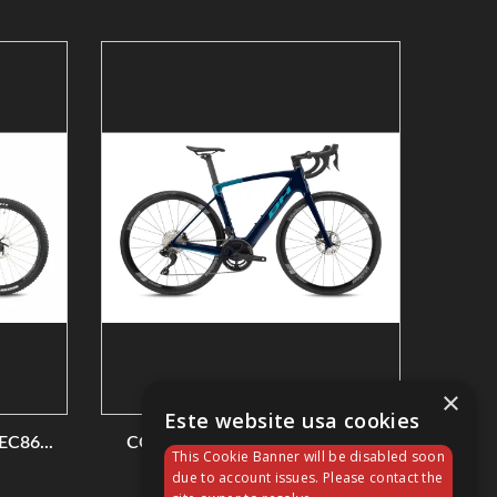
×
Este website usa cookies
C86...
CORE RACE CARBON 1.5 2023
This Cookie Banner will be disabled soon
5 999,90 €
due to account issues. Please contact the