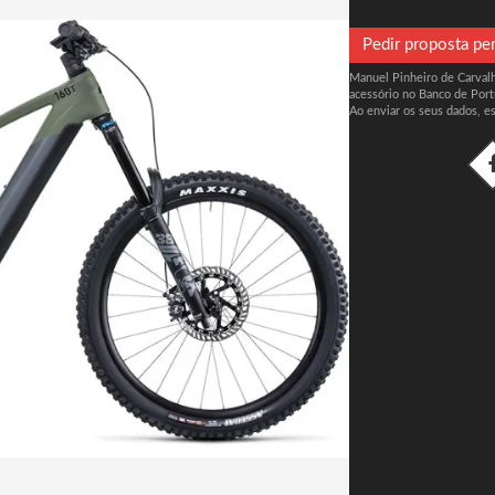
Pedir proposta pe
Manuel Pinheiro de Carvalho
acessório no Banco de Port
Ao enviar os seus dados, e
PARTILHAR