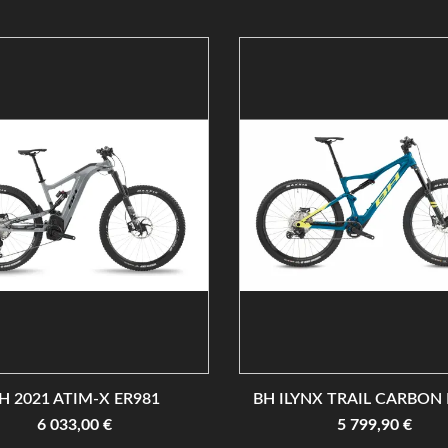
H 2021 ATIM-X ER981
BH ILYNX TRAIL CARBON E
6 033,00 €
5 799,90 €