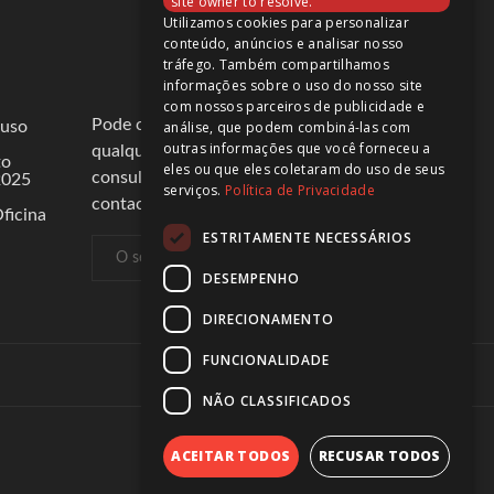
site owner to resolve.
Utilizamos cookies para personalizar
conteúdo, anúncios e analisar nosso
tráfego. Também compartilhamos
informações sobre o uso do nosso site
com nossos parceiros de publicidade e
Pode cancelar a subscrição a
análise, que podem combiná-las com
 uso
outras informações que você forneceu a
qualquer momento. Para tal,
to
eles ou que eles coletaram do uso de seus
consulte a nossa informação de
2025
serviços.
Política de Privacidade
contacto na declaração legal.
ficina
ESTRITAMENTE NECESSÁRIOS
DESEMPENHO
DIRECIONAMENTO
FUNCIONALIDADE
Intermediários de Crédito
NÃO CLASSIFICADOS
ACEITAR TODOS
RECUSAR TODOS