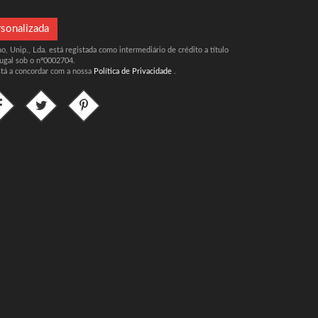
rsonalizada
, Unip., Lda. está registada como intermediário de crédito a título
ugal sob o nº0002704.
stá a concordar com a nossa
Política de Privacidade
.