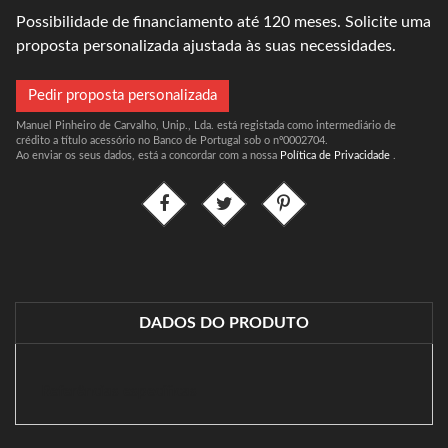
Possibilidade de financiamento até 120 meses. Solicite uma
proposta personalizada ajustada às suas necessidades.
Pedir proposta personalizada
Manuel Pinheiro de Carvalho, Unip., Lda. está registada como intermediário de
crédito a título acessório no Banco de Portugal sob o nº0002704.
Ao enviar os seus dados, está a concordar com a nossa
Política de Privacidade
.
DADOS DO PRODUTO
Referências específicas