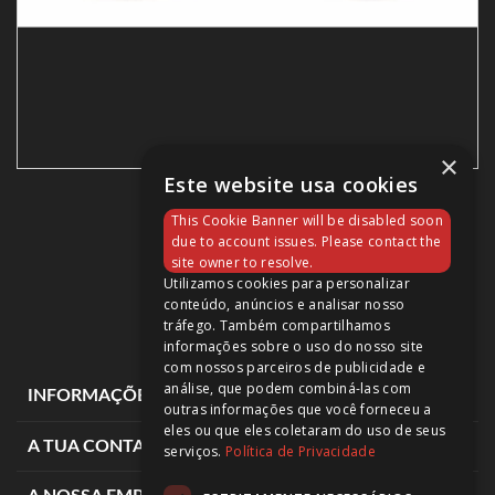
×
Este website usa cookies
CORE GRAVELX 2.4 2023
This Cookie Banner will be disabled soon
4 200,00 €
due to account issues. Please contact the
site owner to resolve.
Utilizamos cookies para personalizar
conteúdo, anúncios e analisar nosso
tráfego. Também compartilhamos
informações sobre o uso do nosso site
com nossos parceiros de publicidade e
análise, que podem combiná-las com
expand_more
INFORMAÇÕES DE LOJA
outras informações que você forneceu a
eles ou que eles coletaram do uso de seus
expand_more
A TUA CONTA
serviços.
Política de Privacidade