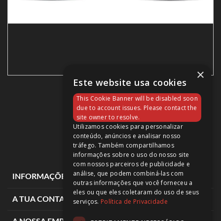
×
Este website usa cookies
GIANT 2022 TALON 29 2
This Cookie Banner will be disabled soon
699,00 €
due to account issues. Please contact the
site owner to resolve.
Utilizamos cookies para personalizar
conteúdo, anúncios e analisar nosso
tráfego. Também compartilhamos
informações sobre o uso do nosso site
com nossos parceiros de publicidade e
análise, que podem combiná-las com
expand_more
INFORMAÇÕES DE LOJA
outras informações que você forneceu a
eles ou que eles coletaram do uso de seus
expand_more
A TUA CONTA
serviços.
Política de Privacidade