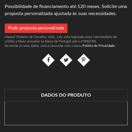
Possibilidade de financiamento até 120 meses. Solicite uma
proposta personalizada ajustada às suas necessidades.
Pedir proposta personalizada
Manuel Pinheiro de Carvalho, Unip., Lda. está registada como intermediário de
crédito a título acessório no Banco de Portugal sob o nº0002704.
Ao enviar os seus dados, está a concordar com a nossa
Política de Privacidade
.
DADOS DO PRODUTO
Referências específicas