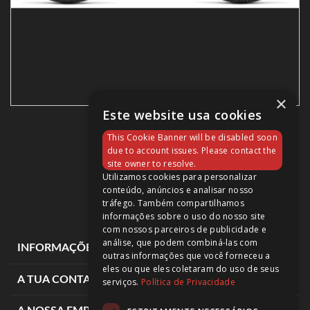
×
Este website usa cookies
CUBE AIM EX 2023
This Cookie Banner will be disabled soon
732,90 €
due to account issues. Please contact the
site owner to resolve.
Utilizamos cookies para personalizar
conteúdo, anúncios e analisar nosso
tráfego. Também compartilhamos
informações sobre o uso do nosso site
com nossos parceiros de publicidade e
análise, que podem combiná-las com
expand_more
INFORMAÇÕES DE LOJA
outras informações que você forneceu a
eles ou que eles coletaram do uso de seus
expand_more
A TUA CONTA
serviços.
Política de Privacidade