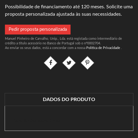
Possibilidade de financiamento até 120 meses. Solicite uma
proposta personalizada ajustada às suas necessidades.
Pedir proposta personalizada
Manuel Pinheiro de Carvalho, Unip., Lda. está registada como intermediário de
crédito a título acessório no Banco de Portugal sob o nº0002704.
Ao enviar os seus dados, está a concordar com a nossa
Política de Privacidade
.
DADOS DO PRODUTO
Referências específicas