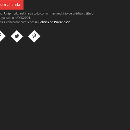
rsonalizada
, Unip., Lda. está registada como intermediário de crédito a título
ugal sob o nº0002704.
stá a concordar com a nossa
Política de Privacidade
.