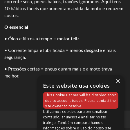
corrente seca, pneus baixos, travões ignorados. Aqui tens
10 hábitos fáceis que aumentam a vida da moto e reduzem
custos.
O essencial
• Óleo e filtros a tempo = motor feliz.
• Corrente limpa e lubrificada = menos desgaste e mais
segurança.
• Pressões certas = pneus duram mais e a moto trava
melhor.
×
Este website usa cookies
This Cookie Banner will be disabled soon
due to account issues. Please contact the
site owner to resolve.
Utilizamos cookies para personalizar
conteúdo, anúncios e analisar nosso
tráfego. Também compartilhamos
informações sobre o uso do nosso site