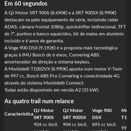
Em 60 segundos
A QJ Motor SRT 900S (8.690€) e a SRT 900SX (8.990€)
destacam-se pelo equipamento de série, incluindo radar
ADAS, câmara frontal 1080p, quickshifter bidirecional, TFT
de 7", punhos e banco aquecidos, kit de malas em alumínio
incluído e 6 anos de garantia.
A Voge 900 DSX (9.192€) é a proposta mais tecnológica
graças à IMU Bosch de 6 eixos, Cornering ABS,
amortecedor de direção e sistema keyless.
A Morbidelli T1002VX (8.990€) aposta num motor V-Twin
de 997 cc, Bosch ABS Pro Cornering e conectividade 4G
através do sistema Morbidelli Connect.
Todas estão disponíveis em versão A2 (35 kW).
As quatro trail num relance
QJ Motor
QJ Motor
Voge 900
Morb
Característica
SRT 900S
SRT 900SX
DSX
T10
904 cc bicil.
904 cc bicil.
895 cc bicil.
997 