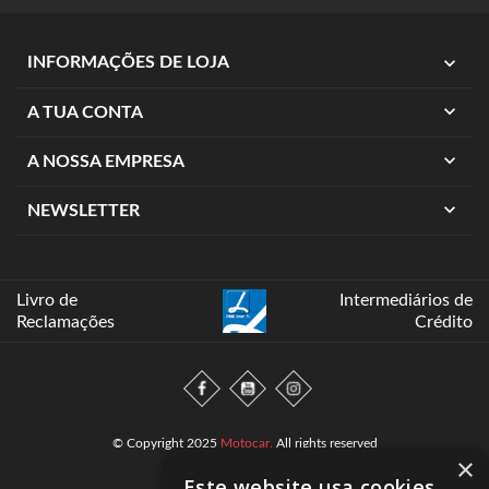
expand_more
INFORMAÇÕES DE LOJA
expand_more
A TUA CONTA
expand_more
A NOSSA EMPRESA
expand_more
NEWSLETTER
Livro de
Intermediários de
Reclamações
Crédito
© Copyright 2025
Motocar.
All rights reserved
×
Este website usa cookies