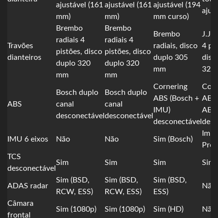
ajustável (161
ajustável (161
ajustável (194
ajus
mm)
mm)
mm curso)
Brembo
Brembo
Brembo
J.Ju
radiais 4
radiais 4
Travões
radiais, disco
4 pi
pistões, disco
pistões, disco
dianteiros
duplo 305
disc
duplo 320
duplo 320
mm
320
mm
mm
Cornering
Corn
Bosch duplo
Bosch duplo
ABS (Bosch +
ABS 
ABS
canal
canal
IMU)
ABS 
desconectável
desconectável
desconectável
desc
Impl
IMU 6 eixos
Não
Não
Sim (Bosch)
Pro)
TCS
Sim
Sim
Sim
Sim
desconectável
Sim (BSD,
Sim (BSD,
Sim (BSD,
ADAS radar
Não
RCW, ESS)
RCW, ESS)
ESS)
Câmara
Sim (1080p)
Sim (1080p)
Sim (HD)
Não
frontal