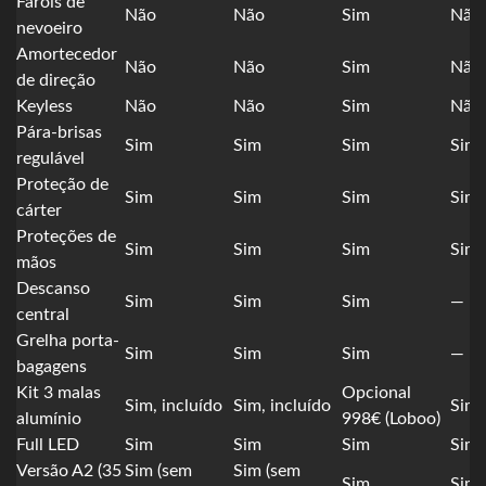
Faróis de
Não
Não
Sim
Não
nevoeiro
Amortecedor
Não
Não
Sim
Não
de direção
Keyless
Não
Não
Sim
Não
Pára-brisas
Sim
Sim
Sim
Sim
regulável
Proteção de
Sim
Sim
Sim
Sim
cárter
Proteções de
Sim
Sim
Sim
Sim
mãos
Descanso
Sim
Sim
Sim
—
central
Grelha porta-
Sim
Sim
Sim
—
bagagens
Kit 3 malas
Opcional
Sim, incluído
Sim, incluído
Sim,
alumínio
998€ (Loboo)
Full LED
Sim
Sim
Sim
Sim
Versão A2 (35
Sim (sem
Sim (sem
Sim
Sim