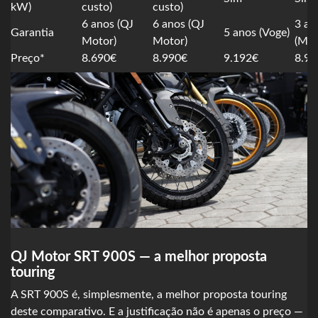
kW)
custo)
custo)
6 anos (QJ
6 anos (QJ
3 an
Garantia
5 anos (Voge)
Motor)
Motor)
(Mor
Preço*
8.690€
8.990€
9.192€
8.99
QJ Motor SRT 900S — a melhor proposta
touring
A SRT 900S é, simplesmente, a melhor proposta touring
deste comparativo. E a justificação não é apenas o preço —