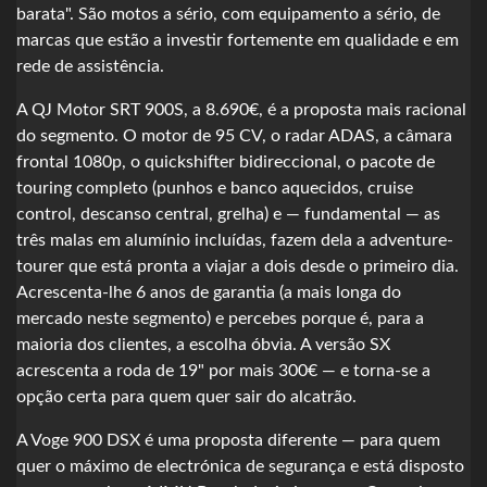
barata". São motos a sério, com equipamento a sério, de
marcas que estão a investir fortemente em qualidade e em
rede de assistência.
A QJ Motor SRT 900S, a 8.690€, é a proposta mais racional
do segmento. O motor de 95 CV, o radar ADAS, a câmara
frontal 1080p, o quickshifter bidireccional, o pacote de
touring completo (punhos e banco aquecidos, cruise
control, descanso central, grelha) e — fundamental — as
três malas em alumínio incluídas, fazem dela a adventure-
tourer que está pronta a viajar a dois desde o primeiro dia.
Acrescenta-lhe 6 anos de garantia (a mais longa do
mercado neste segmento) e percebes porque é, para a
maioria dos clientes, a escolha óbvia. A versão SX
acrescenta a roda de 19" por mais 300€ — e torna-se a
opção certa para quem quer sair do alcatrão.
A Voge 900 DSX é uma proposta diferente — para quem
quer o máximo de electrónica de segurança e está disposto