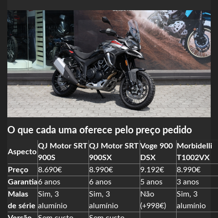
O que cada uma oferece pelo preço pedido
QJ Motor SRT
QJ Motor SRT
Voge 900
Morbidelli
Aspecto
900S
900SX
DSX
T1002VX
Preço
8.690€
8.990€
9.192€
8.990€
Garantia
6 anos
6 anos
5 anos
3 anos
Malas
Sim, 3
Sim, 3
Não
Sim, 3
de série
alumínio
alumínio
(+998€)
alumínio
Versão
Sem custo
Sem custo