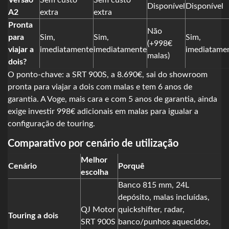
Disponível
Disponível
A2
extra
extra
Pronta
Não
para
Sim,
Sim,
Sim,
(+998€
viajar a
imediatamente
imediatamente
imediatame
malas)
dois?
O ponto-chave: a SRT 900S, a 8.690€, sai do showroom
pronta para viajar a dois com malas e tem 6 anos de
garantia. A Voge, mais cara e com 5 anos de garantia, ainda
exige investir 998€ adicionais em malas para igualar a
configuração de touring.
Comparativo por cenário de utilização
Melhor
Cenário
Porquê
escolha
Banco 815 mm, 24L
depósito, malas incluídas,
QJ Motor
quickshifter, radar,
Touring a dois
SRT 900S
banco/punhos aquecidos,