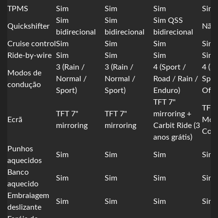
TPMS
Sim
Sim
Sim
Sim
Sim
Sim
Sim QSS
Quickshifter
Não
bidirecional
bidirecional
bidirecional
Cruise control
Sim
Sim
Sim
Sim
Ride-by-wire
Sim
Sim
Sim
Sim
3 (Rain /
3 (Rain /
4 (Sport /
4 (S
Modos de
Normal /
Normal /
Road / Rain /
Spor
condução
Sport)
Sport)
Enduro)
Off-
TFT 7"
TFT 
TFT 7"
TFT 7"
mirroring +
Ecrã
Morb
mirroring
mirroring
Carbit Ride (3
Con
anos grátis)
Punhos
Sim
Sim
Sim
Sim
aquecidos
Banco
Sim
Sim
Sim
Sim
aquecido
Embraiagem
Sim
Sim
Sim
Sim
deslizante