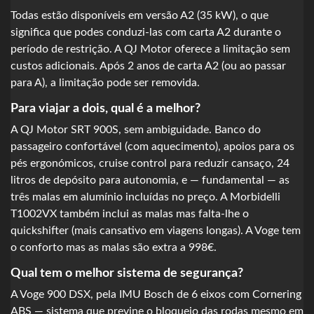
Todas estão disponíveis em versão A2 (35 kW), o que
significa que podes conduzi-las com carta A2 durante o
período de restrição. A QJ Motor oferece a limitação sem
custos adicionais. Após 2 anos de carta A2 (ou ao passar
para A), a limitação pode ser removida.
Para viajar a dois, qual é a melhor?
A QJ Motor SRT 900S, sem ambiguidade. Banco do
passageiro confortável (com aquecimento), apoios para os
pés ergonómicos, cruise control para reduzir cansaço, 24
litros de depósito para autonomia, e — fundamental — as
três malas em alumínio incluídas no preço. A Morbidelli
T1002VX também inclui as malas mas falta-lhe o
quickshifter (mais cansativo em viagens longas). A Voge tem
o conforto mas as malas são extra a 998€.
Qual tem o melhor sistema de segurança?
A Voge 900 DSX, pela IMU Bosch de 6 eixos com Cornering
ABS — sistema que previne o bloqueio das rodas mesmo em