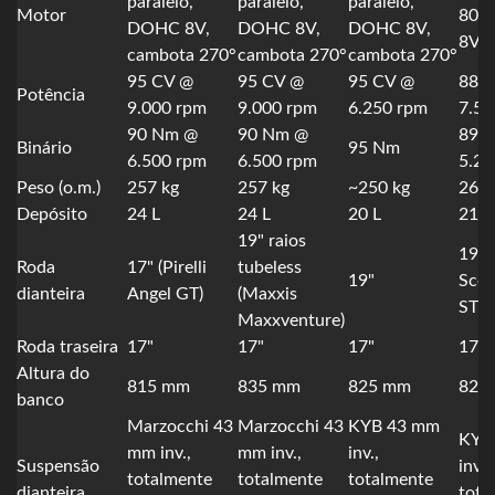
paralelo,
paralelo,
paralelo,
Motor
80°
DOHC 8V,
DOHC 8V,
DOHC 8V,
8V
cambota 270°
cambota 270°
cambota 270°
95 CV @
95 CV @
95 CV @
88,5
Potência
9.000 rpm
9.000 rpm
6.250 rpm
7.50
90 Nm @
90 Nm @
89 
Binário
95 Nm
6.500 rpm
6.500 rpm
5.25
Peso (o.m.)
257 kg
257 kg
~250 kg
265 
Depósito
24 L
24 L
20 L
21 L
19" raios
19" (
Roda
17" (Pirelli
tubeless
19"
Scor
dianteira
Angel GT)
(Maxxis
STR)
Maxxventure)
Roda traseira
17"
17"
17"
17"
Altura do
815 mm
835 mm
825 mm
820
banco
Marzocchi 43
Marzocchi 43
KYB 43 mm
KYB
mm inv.,
mm inv.,
inv.,
Suspensão
inv.,
totalmente
totalmente
totalmente
dianteira
tota