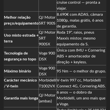
cruise control — pronta a
viajar.
8.690€ com ADAS, câmara
Melhor relação
QJ Motor
1080p, malas grátis, 6 anos
preço/equipamento
SRT 900S
de garantia.
QJ Motor
Roda 19", raios, pneus
Uso misto estrada +
SRT
Maxxis mistos; mesmo
terra
900SX
equipamento da S.
Única com IMU + Cornering
Tecnologia de
Voge 900
ABS + amortecedor de
segurança no topo
DSX
direção + keyless.
Voge 900
Máximo binário
95 Nm — o melhor do grupo.
DSX
Carácter mecânico
Morbidelli
V-twin 997 cc, Morbidelli
/ V-twin
T1002VX
Connect 4G, Cornering ABS.
6 anos — o dobro da
QJ Motor
Garantia mais longa
Morbidelli, um ano mais que
(ambas)
a Voge.