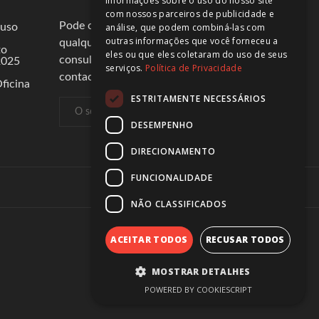
informações sobre o uso do nosso site
com nossos parceiros de publicidade e
Pode cancelar a subscrição a
 uso
análise, que podem combiná-las com
outras informações que você forneceu a
qualquer momento. Para tal,
to
eles ou que eles coletaram do uso de seus
consulte a nossa informação de
2025
serviços.
Política de Privacidade
contacto na declaração legal.
ficina
ESTRITAMENTE NECESSÁRIOS
DESEMPENHO
DIRECIONAMENTO
FUNCIONALIDADE
Intermediários de Crédito
NÃO CLASSIFICADOS
ACEITAR TODOS
RECUSAR TODOS
MOSTRAR DETALHES
POWERED BY COOKIESCRIPT