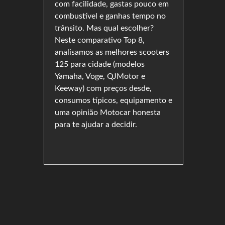
com facilidade, gastas pouco em
sem
6 anos. A
combustível e ganhas tempo no
anças, com
Japonesa, 
trânsito. Mas qual escolher?
 e
do segmen
Neste comparativo Top 8,
nsão de
125 chega
analisamos as melhores scooters
iores,
e 6 anos d
125 para cidade (modelos
osição de
125RS tra
Yamaha, Voge, QJMotor e
a. O
modos de 
Keeway) com preços desde,
er que não
garantia. 
consumos típicos, equipamento e
drados,
ADN itali
uma opinião Motocar honesta
do ou
deslizant
para te ajudar a decidir.
ra que te
e RKS 125 
oter