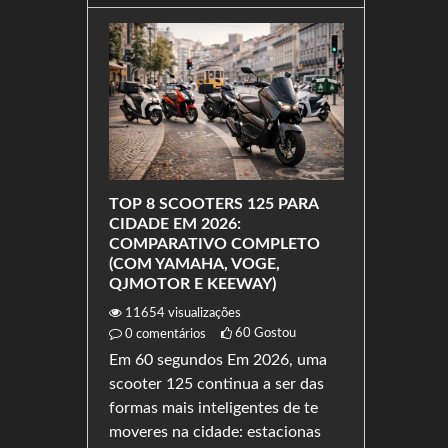
S 125
TOP 8 SCOOTERS 125 PARA
MELHORE
RTUGAL
CIDADE EM 2026:
125 EM P
O
COMPARATIVO COMPLETO
COMPARA
(COM YAMAHA, VOGE,
4189
visu
QJMOTOR E KEEWAY)
0
comentá
ostou
11654
visualizações
Em 60 seg
60
Gostou
0
comentários
ooters
naked 125
Em 60 segundos Em 2026, uma
ento que
teve tant
scooter 125 continua a ser das
do das 125
Seis model
formas mais inteligentes de te
 é simples:
diferentes
moveres na cidade: estacionas
de uma
com garant