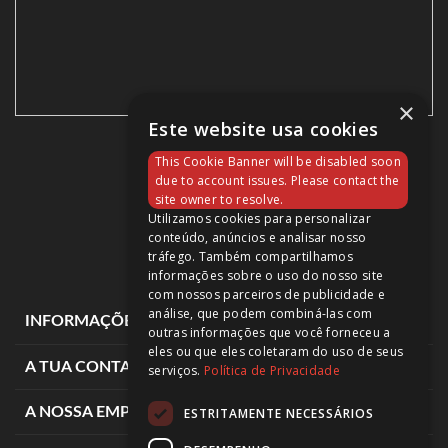
×
Este website usa cookies
XMAX 300
This Cookie Banner will be disabled soon
Vendida
due to account issues. Please contact the
site owner to resolve.
Utilizamos cookies para personalizar
conteúdo, anúncios e analisar nosso
tráfego. Também compartilhamos
informações sobre o uso do nosso site
com nossos parceiros de publicidade e
análise, que podem combiná-las com
expand_more
INFORMAÇÕES DE LOJA
outras informações que você forneceu a
eles ou que eles coletaram do uso de seus
expand_more
A TUA CONTA
serviços.
Política de Privacidade
expand_more
A NOSSA EMPRESA
ESTRITAMENTE NECESSÁRIOS