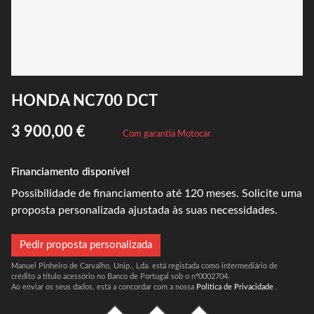
HONDA NC700 DCT
3 900,00 €
Com garantia Motocar
Financiamento disponível
Possibilidade de financiamento até 120 meses. Solicite uma
proposta personalizada ajustada às suas necessidades.
Pedir proposta personalizada
Manuel Pinheiro de Carvalho, Unip., Lda. está registada como intermediário de
crédito a título acessório no Banco de Portugal sob o nº0002704.
Ao enviar os seus dados, está a concordar com a nossa
Política de Privacidade
.