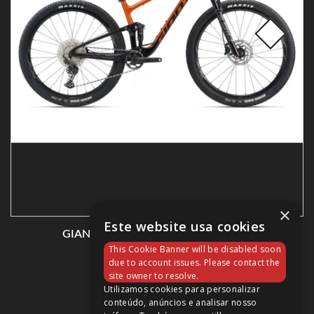
×
Este website usa cookies
GIANT 2022 ANTHEM ADV PRO 29 3
This Cookie Banner will be disabled soon
4 049,00 €
due to account issues. Please contact the
site owner to resolve.
Utilizamos cookies para personalizar
conteúdo, anúncios e analisar nosso