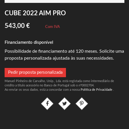
CUBE 2022 AIM PRO
543,00 €
Com IVA
Financiamento disponível
Possibilidade de financiamento até 120 meses. Solicite uma
proposta personalizada ajustada às suas necessidades.
Pedir proposta personalizada
Manuel Pinheiro de Carvalho, Unip., Lda. está registada como intermediário de
crédito a título acessório no Banco de Portugal sob o nº0002704.
Ao enviar os seus dados, está a concordar com a nossa
Política de Privacidade
.