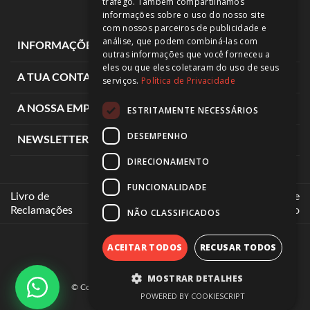
tráfego. Também compartilhamos
informações sobre o uso do nosso site
com nossos parceiros de publicidade e
análise, que podem combiná-las com
expand_more
INFORMAÇÕES DE LOJA
outras informações que você forneceu a
eles ou que eles coletaram do uso de seus
expand_more
A TUA CONTA
serviços.
Política de Privacidade
expand_more
A NOSSA EMPRESA
ESTRITAMENTE NECESSÁRIOS
DESEMPENHO
expand_more
NEWSLETTER
DIRECIONAMENTO
FUNCIONALIDADE
Livro de
Intermediários de
Reclamações
Crédito
NÃO CLASSIFICADOS
ACEITAR TODOS
RECUSAR TODOS
MOSTRAR DETALHES
© Copyright 2025
Motocar.
All rights reserved
POWERED BY COOKIESCRIPT